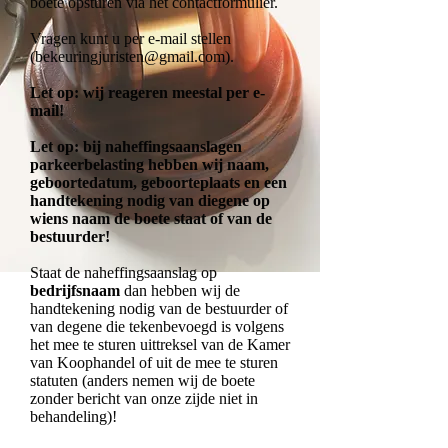
boete op
sturen via het contactformulier.
Vragen kunt u per e-mail stellen
(
bekeuringjuristen@gmail.com
).
Let op: wij reageren meestal per e-
mail!
Let op: bij naheffingsaanslagen
parkeerbelasting hebben wij naam,
geboortedatum, geboorteplaats en een
handtekening nodig van diegene op
wiens naam de boete staat of van de
bestuurder!
Staat de naheffingsaanslag op
bedrijfsnaam
dan hebben wij de
handtekening nodig van de bestuurder of
van degene die tekenbevoegd is volgens
het mee te sturen uittreksel van de Kamer
van Koophandel of uit de mee te sturen
statuten (anders nemen wij de boete
zonder bericht van onze zijde niet in
behandeling)!