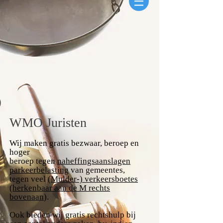
WMO Juristen
Wij maken gratis bezwaar, beroep en
hoger
beroep
tegen
naheffingsaanslagen
parkeerbelasting
van gemeentes,
tegen veel (
Mulder-) verkeersboetes
(herkenbaar aan de M rechts
bovenaan
).
Ook bieden wij gratis rechtshulp bij