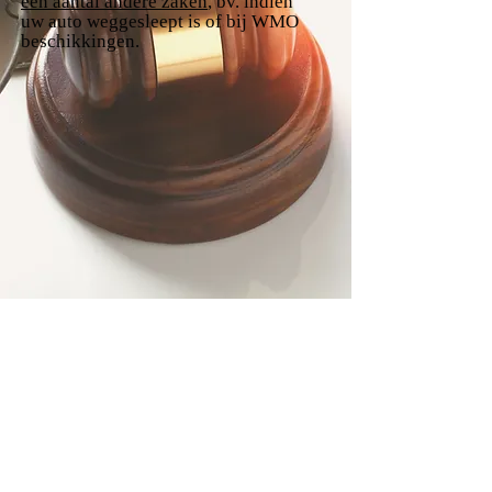
een aantal andere zaken
, bv. indien
uw auto weggesleept is of bij WMO
beschikkingen.