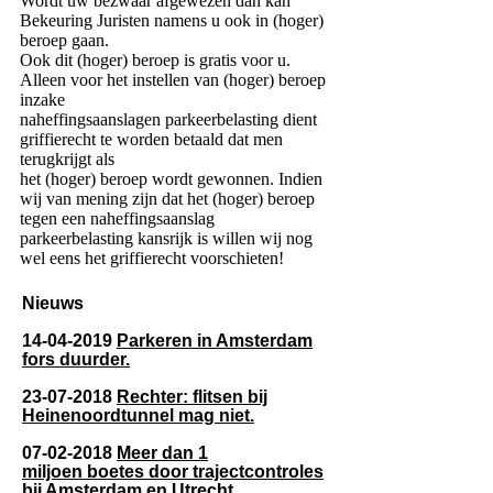
Wordt uw bezwaar afgewezen dan kan
Bekeuring Juristen namens u ook in (hoger)
beroep gaan.
Ook dit (hoger) beroep is gratis voor u.
Alleen voor het instellen van (hoger) beroep
inzake
naheffingsaanslagen
parkeerbelasting dient
griffierecht te worden betaald dat men
terugkrijgt als
het (hoger) beroep wordt gewonnen. Indien
wij van mening zijn dat het (hoger) beroep
tegen een naheffingsaanslag
parkeerbelasting kansrijk is willen wij nog
wel eens het griffierecht voorschieten!
Nieuws
14-04-2019
Parkeren in Amsterdam
fors duurder.
23-07-2018
Rechter: flitsen bij
Heinenoordtunnel mag niet.
07-02-2018
Meer dan 1
miljoen boetes door trajectcontroles
bij Amsterdam en Utrecht.​