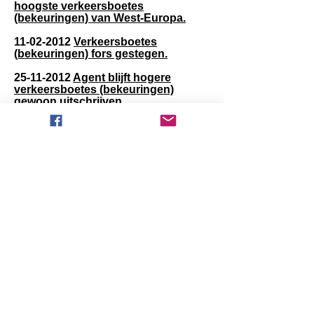
hoogste verkeersboetes
(bekeuringen) van West-Europa.
11-02-2012
Verkeersboetes
(bekeuringen) fors gestegen.
25-11-2012
Agent blijft hogere
verkeersboetes (bekeuringen)
gewoon uitschrijven.
KvK
09213281
Btw NL001846258B45
Informatie over herroepen en ons
privacybeleid vindt u
hier
.
Onze
algemene voorwaarden
zijn van