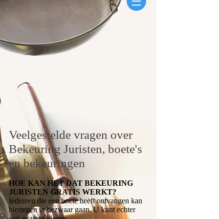
Veelgestelde vragen over
Bekeuring Juristen, boete's
en bekeuringen
HOE KAN HET DAT BEKEURING
JURISTEN GRATIS WERKT?
Iedereen die een boete heeft ontvangen kan
hiertegen in bezwaar gaan. U kunt echter
ook er voor kiezen