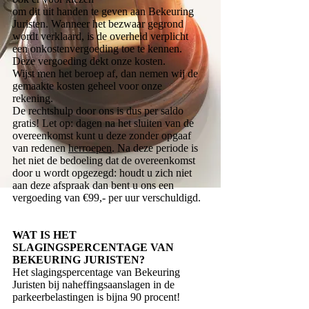
om dit uit handen te geven aan Bekeuring
Juristen. Wanneer het bezwaar gegrond
wordt verklaard, is de overheid verplicht
een onkostenvergoeding toe te kennen.
Deze vergoeding dekt onze kosten.
Wijst men het beroep af, dan nemen wij de
gemaakte kosten geheel voor onze
rekening.
De rechtshulp door ons is dus per saldo
gratis! Let op: dagen na het sluiten van de
overeenkomst kunt u deze zonder opgaaf
van redenen
herroepen
. Na deze periode is
het niet de bedoeling dat de overeenkomst
door u wordt opgezegd: houdt u zich niet
aan deze afspraak dan bent u ons een
vergoeding van €99,- per uur verschuldigd.
WAT IS HET
SLAGINGSPERCENTAGE VAN
BEKEURING JURISTEN?
Het slagingspercentage van Bekeuring
Juristen bij naheffingsaanslagen in de
parkeerbelastingen is bijna 90 procent!