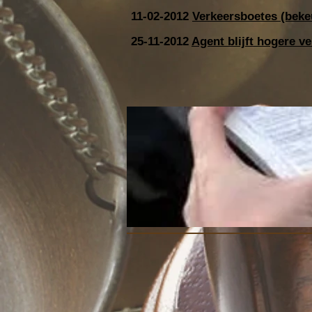
11-02-2012
Verkeersboetes (beke
25-11-2012
Agent blijft hogere v