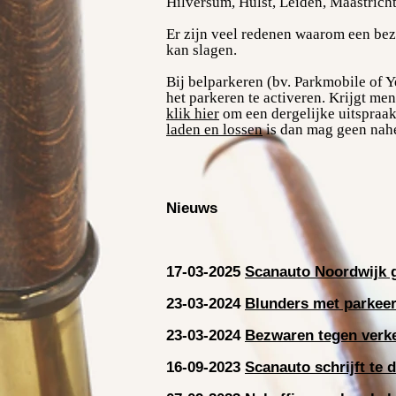
Hilversum, Hulst, Leiden, Maastrich
Er zijn veel redenen waarom een bez
kan slagen.
Bij belparkeren (bv. Parkmobile of Y
het parkeren
te activeren. Krijgt men
klik hier
om een dergelijke uitspraak
laden en lossen
is dan mag geen nah
Nieuws
17-03-2025
Scanauto Noordwijk g
23-03-2024
Blunders met parkeer
23-03-2024
Bezwaren tegen verk
16-09-2023
Scanauto schrijft te 