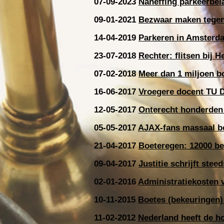
07-09-2023
Naheffing parkeerbela
09-01-2021
Bezwaar maken tegen 
14-04-2019
Parkeren in Amsterda
23-07-2018
Rechter: flitsen bij 
07-02-2018
Meer dan 1 miljoen bo
16-06-2017
Vroegere docent TU De
12-05-2017
Onterecht honderden b
05-05-2017
AJAX-fans massaal b
21-04-2017
Boeteregen: 12000 bek
09-04-2017
Justitie schrijft stee
02-01-2016
Administratiekosten
10-11-2015
Boetes (bekeuringen) 
11-02-2012
Nederland heeft de h