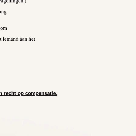
Wageningen
.)
ting
n om
at iemand aan het
n recht op compensatie.