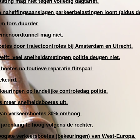
sting mag niet tegen volledig dagtarief
.
naheffingsaanslagen parkeerbelastingen loont (aldus d
m fors duurder.
Heinenoordtunnel mag niet.
etes door trajectcontroles bij Amsterdam en Utrecht.​
lft: veel snelheidsmetingen politie deugen niet.
oetes na foutieve reparatie flitspaal.
ekeurd.
euringen op landelijke controledag politie.
ds meer snelheidsboetes uit.
 van verkeersboetes 30% omhoog.
jarenlang te hoog volgens de rechter.
oogste verkeersboetes (bekeuringen) van West-Europa.