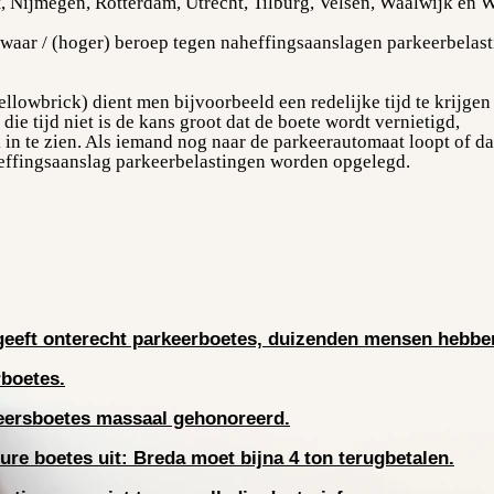
t, Nijmegen,
Rotterdam, Utrecht,
Tilburg,
Velsen, Waalwijk en 
waar / (hoger) beroep tegen
naheffingsaanslagen parkeerbelas
ellowbrick) dient men bijvoorbeeld een redelijke tijd te krijge
 die tijd niet is de kans groot dat de boete wordt vernietigd,
 in te zien. Als iemand nog naar de parkeerautomaat loopt of d
effingsaanslag parkeerbelastingen worden opgelegd.
eeft onterecht parkeerboetes, duizenden mensen hebbe
boetes.
eersboetes massaal gehonoreerd.
dure boetes uit: Breda moet bijna 4 ton terugbetalen.