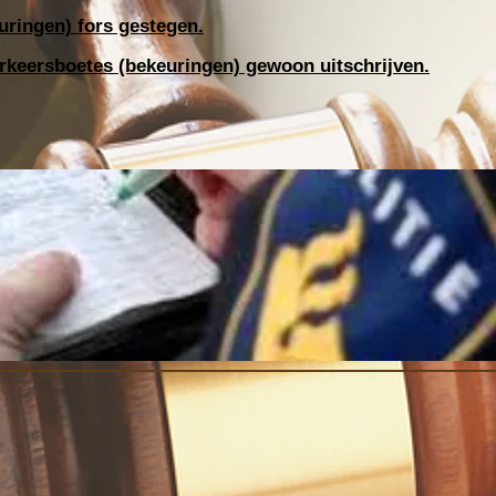
uringen) fors gestegen.
erkeersboetes (bekeuringen) gewoon uitschrijven.