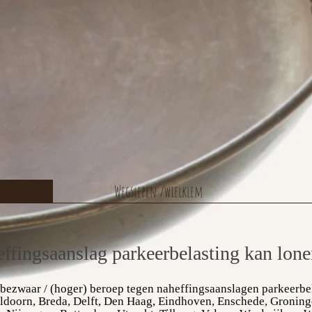
Wegslepen /wielklem
ffingsaanslag parkeerbelasting kan lon
 bezwaar / (hoger) beroep tegen
naheffingsaanslagen parkeerbe
ldoorn, Breda, Delft, Den Haag, Eindhoven, Enschede, Groning