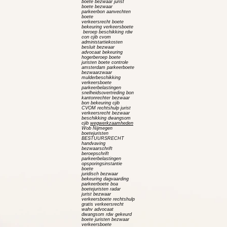
boete bezwaar jurist
boete bezwaar
parkeerbon aanvechten
boete
verkeersrecht boete
bekeuring verkeersboete
beroep beschikking rdw
con cjib cvom
administartiekosten
besluit bezwaar
advocaat bekeuring
hogerberoep boete
juristen boete controle
amsterdam parkeerboete
bezwaar
zwaar
mulderbeschikking
verkeersboete
parkeerbelastingen
snelheidsovertreding bon
kantonrechter bezwaar
bon bekeuring cjib
CVOM rechtshulp jurist
verkeersrecht bezwaar
beschikking dwangsom
cjib
wegwerkzaamheden
Wob Nijmegen
boetejuristen
BESTUURSRECHT
handvaving
bezwaarschrift
beroepschrift
parkeerbelastingen
opsporingsinstantie
boete
juridisch bezwaar
bekeuring dagvaarding
parkeerboete boa
boetejuristen radar
jurist bezwaar
verkeersboete rechtshulp
gratis verkeersrecht
wahv advocaat
dwangsom rdw gekeurd
boete juristen bezwaar
verkeersboete