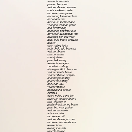
aanvechten boete
juristen bezwaar
verkeersboete bezwaar
boete verkeersboete
bezwaar dwangsom
bekeuring kantonrechter
bezwaarschrift
maximumsnelheid apk
verlopen feitcode politie
bon overtreding
bekeuring bezwaar hulp
advocaat dwangsom fout
parkeren bon bezwaar
jurist hulp boete bezwaar
juristen
overtreding jurist
rechtshulp cjib bezwaar
verkeersboete
kantonrechter
boetejuristen
jurist bekeuring
aanvechten agent
zekerheidstelling
Nijmegen WOB bezwaar
verkeersrecht boete
verkeersboete flitspaal
naheffingsaanslag
parkeerbelasting
bezwaar rdw
verkeersboete
beschikking besluit
JURIST
cvom milieu zone bon
bezwaar verkeersboete
bon milieuzone
juridisch bekeuring boete
jurist bezwaar politie
verkeerscontrole
advocaat rdw
bezwaarschrift
verkeersboete juristen
bezwaar verkeersboete
aanvechten
dwangsom cjib
trajectcontrole