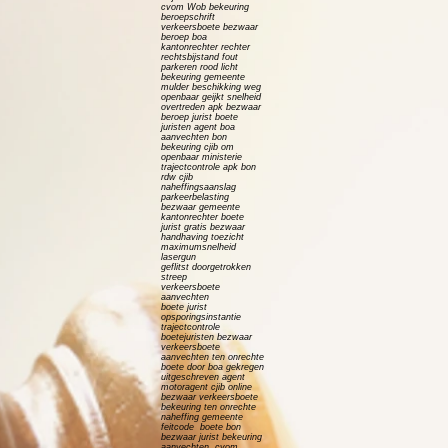
cvom Wob bekeuring
beroepschrift
verkeersboete bezwaar
beroep boa
kantonrechter rechter
rechtsbijstand fout
parkeren rood licht
bekeuring gemeente
mulder beschikking weg
openbaar geijkt snelheid
overtreden apk bezwaar
beroep jurist boete
juristen agent boa
aanvechten bon
bekeuring cjib om
openbaar ministerie
trajectcontrole apk bon
rdw cjib
naheffingsaanslag
parkeerbelasting
bezwaar gemeente
kantonrechter boete
jurist gratis bezwaar
handhaving toezicht
maximumsnelheid
lasergun
geflitst doorgetrokken
streep
verkeersboete
aanvechten
boete jurist
opsporingsinstantie
trajectcontrole
boetejuristen bezwaar
verkeersboete
aanvechten ten onrechte
boete door boa gekregen
uitgeschreven agent
motoragent cjib online
bezwaar verkeersboete
bekeuring ten onrechte
naheffing gemeente
feitcode boete bon
bezwaar jurist bekeuring
aanvechten cvom