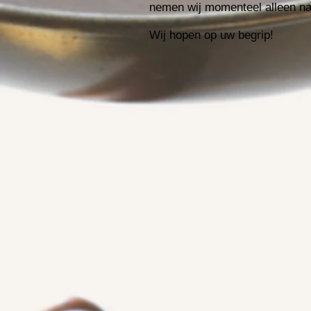
nemen wij momenteel alleen nah
Wij hopen op uw begrip!