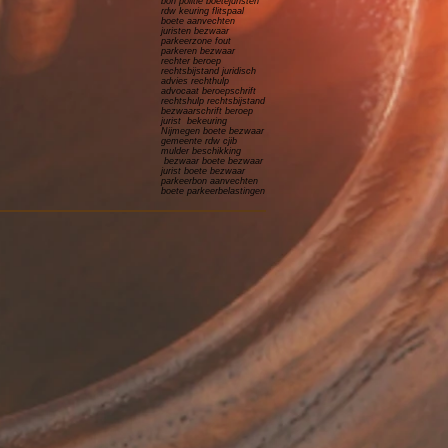
bon politie boetejuristen
rdw keuring flitspaal
boete aanvechten
juristen bezwaar
parkeerzone fout
parkeren bezwaar
rechter beroep
rechtsbijstand juridisch
advies rechthulp
advocaat beroepschrift
rechtshulp rechtsbijstand
bezwaarschrift beroep
jurist bekeuring
Nijmegen boete bezwaar
gemeente rdw cjib
mulder beschikking
bezwaar boete bezwaar
jurist boete bezwaar
parkeerbon aanvechten
boete parkeerbelastingen