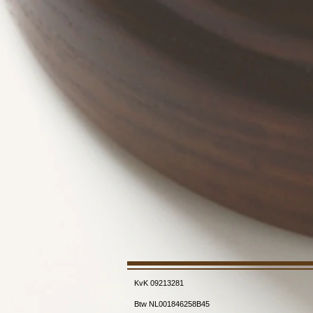
KvK 09213281
Btw NL001846258B45