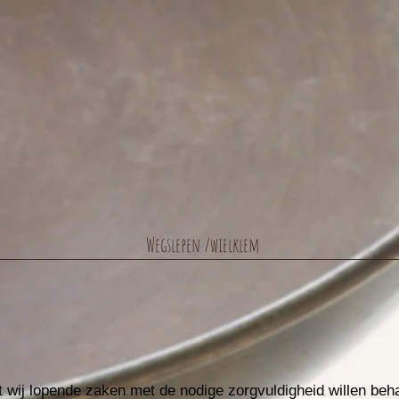
Wegslepen /wielklem
 wij lopende zaken met de nodige zorgvuldigheid willen beh