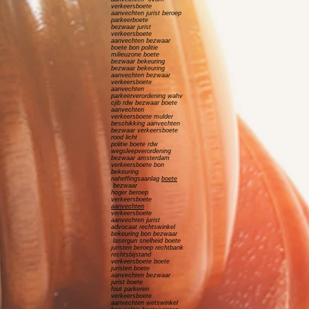
verkeersboete
aanvechten jurist beroep
parkeerboete
bezwaar jurist
verkeersboete
aanvechten bezwaar
boete bon politie
milieuzone boete
bezwaar bekeuring
bezwaar bekeuring
aanvechten bezwaar
verkeersboete
aanvechten
parkeerverordening wahv
cjib rdw bezwaar boete
aanvechten
verkeersboete mulder
beschikking aanvechten
bezwaar verkeersboete
rood licht
politie boete rdw
wegsleepverordening
bezwaar amsterdam
verkeersboete bon
bekeuring
naheffingsaanlag
boete
bezwaar
hoger beroep
verkeersboete
aanvechten
verkeersboete
aanvechten jurist
advocaat rechtswinkel
bekeuring bon bezwaar
lasergun snelheid boete
juristen beroep rechtbank
rechtsbijstand
verkeersboete boete
juristen boete
aanvechten bezwaar
jurist boete
fout parkeren
verkeersboete
aanvechten wetswinkel