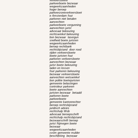
verkeersboete
parkeerboete bezwaar
wegwerkzaamheden
hoger beroep
parkeerzoneverkeersboet
e Amsterdam fout
parkeren niet betalen
aanvechten
parkeerboete vergunning
aanvechten jurist
advocaat bekeuring
rechtswinkel bekeuring
bon bezwaar lasergun
snelheid boete juristen
wegwerkzaamheden
beroep rechtbank
rechtsbijstand door rood
rijden verkeersboete
boete juristen fout
parkeren verkeersboete
aanvechten bezwaar
jurist boete bekeuring
laden en lossen
fout parkeren bekeuring
bezwaar verkeersboete
aanvechten wetswinkel
bon politie boetejuristen
gemeente belastingen
controleur parkeren
boete aanvechten
juristen bezwaar betaald
parkeren boete
parkeerboete
gemeente kantonrechter
beroep rechtsbijstand
juridisch advies
rechtshulp Wob
advocaat beroepschrift
rechtshulp rechtsbijstand
bezwaarschrift beroep
jurist Nijmegen boete
bezwaar
wegwerkzaamheden
cvom gemeente mulder
beschikking bezwaar