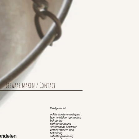
Bezwaar maken / Contact
Veelgezocht:
politie boete wegslepen
bpm wielklem gemeente
bekeuring
parkeerbelasting
Amstredam bezwaar
verkeersboete bon
bekeuring
andelen
naheffingsaanslag